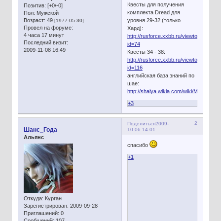
Квесты для получения
Позитив:
[+0/-0]
комплекта Dread для
Пол:
Мужской
Возраст:
49
уровня 29-32 (только
[1977-05-30]
Провел на форуме:
Хард):
4 часа 17 минут
http://rusforce.xxbb.ru/viewtopic.php?
Последний визит:
id=74
2009-11-08 16:49
Квесты 34 - 38:
http://rusforce.xxbb.ru/viewtopic.php?
id=116
английская база знаний по
шае:
http://shaiya.wikia.com/wiki/Main_Page
+3
2
Поделиться
2009-
Шанс_Года
10-06 14:01
Альянс
спасибо
+1
Откуда:
Курган
Зарегистрирован
: 2009-09-28
Приглашений:
0
Сообщений:
107