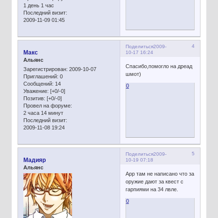
1 день 1 час
Последний визит:
2009-11-09 01:45
4
Поделиться
2009-
Макс
10-17 16:24
Альянс
Спасибо,помогло на дреад
Зарегистрирован
: 2009-10-07
шмот)
Приглашений:
0
Сообщений:
14
0
Уважение:
[+0/-0]
Позитив:
[+0/-0]
Провел на форуме:
2 часа 14 минут
Последний визит:
2009-11-08 19:24
5
Поделиться
2009-
Мадияр
10-19 07:18
Альянс
Арр там не написано что за
оружие дают за квест с
гарпиями на 34 лвле.
0