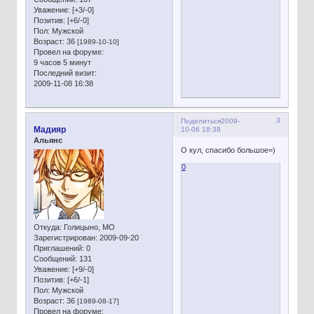
Уважение:
[+3/-0]
Позитив:
[+6/-0]
Пол:
Мужской
Возраст:
36
[1989-10-10]
Провел на форуме:
9 часов 5 минут
Последний визит:
2009-11-08 16:38
3
Поделиться
2009-
Мадияр
10-06 18:38
Альянс
О кул, спасибо большое=)
0
Откуда:
Голицыно, МО
Зарегистрирован
: 2009-09-20
Приглашений:
0
Сообщений:
131
Уважение:
[+9/-0]
Позитив:
[+6/-1]
Пол:
Мужской
Возраст:
36
[1989-08-17]
Провел на форуме: