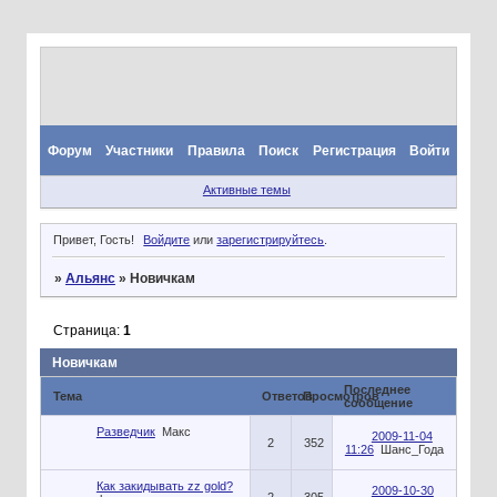
Форум
Участники
Правила
Поиск
Регистрация
Войти
Активные темы
Привет, Гость!
Войдите
или
зарегистрируйтесь
.
»
Альянс
»
Новичкам
Страница:
1
Новичкам
Последнее
Тема
Ответов
Просмотров
сообщение
Разведчик
Макс
2009-11-04
2
352
11:26
Шанс_Года
Как закидывать zz gold?
2009-10-30