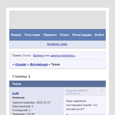
Форум
Участники
Правила
Поиск
Регистрация
Войти
Активные темы
Привет, Гость!
Войдите
или
зарегистрируйтесь
.
»
Альянс
»
Флудильня
»
Ткани
Страница:
1
Ткани
1
Поделиться
2023-
hoffi
11-07 21:11
Новичок
Ищу надежного
Зарегистрирован
: 2023-11-07
поставщика тканей. что
Приглашений:
0
посоветуете?
Сообщений:
1
Уважение:
[+0/-0]