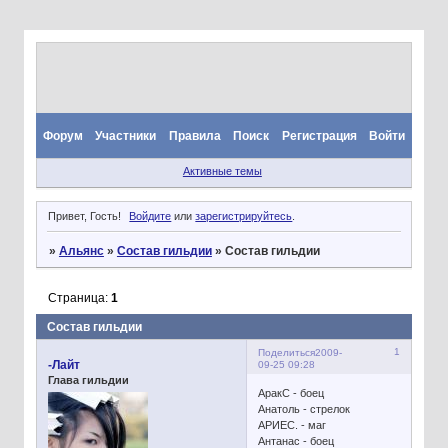
Форум
Участники
Правила
Поиск
Регистрация
Войти
Активные темы
Привет, Гость!
Войдите
или
зарегистрируйтесь
.
»
Альянс
»
Состав гильдии
»
Состав гильдии
Страница:
1
Состав гильдии
1
Поделиться
2009-
-Лайт
09-25 09:28
Глава гильдии
АракС - боец
Анатоль - стрелок
АРИЕС. - маг
Антанас - боец