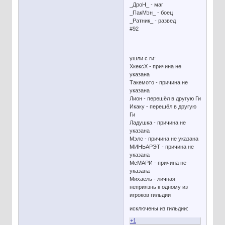
_ДроН_ - маг
_ПакМэн_ - боец
_Ратник_ - развед
#92
ушли с ги:
ХкексХ - причина не
указана
Такемото - причина не
указана
Лион - перешёл в другую Ги
Икаку - перешёл в другую
Ги
Ладушка - причина не
указана
Мэлс - причина не указана
МИНЬАРЭТ - причина не
указана
МсМАРИ - причина не
указана
Михаель - личная
неприязнь к одному из
игроков гильдии
исключены из гильдии:
+1