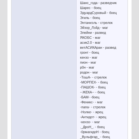
Шанс_года - разведчик
Шарес - боец
ЭдуардСуровый - боец
Эгиль - боец
Энтаниэль - стрелок
Эйзор_Лэйд - маг
Элейни - развед
ЯКОБС - маг
асик2.0 - маг
ветАСИКАран - развед
гронт - боец
кензо - маг
пион - маг
р0н - маг
родон - маг
-ТошА- - стрелок
-МОРПЕХ- - боец
-ПАШОК- - боец
--ЖЕКА-- - боец
-БАМ- -боец
-Феникс- - маг
-папа- - стрелок
-Нолке- - жрец
-Антидот- - жрец
-кензо- - маг
._ДроН_. - боец
-0рмагидоН - боец
_Вульфгар_ - боец