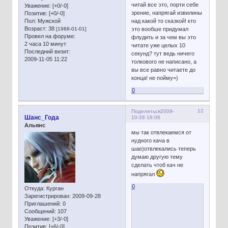
читай все это, порти себе
Уважение:
[+0/-0]
зрение, напрягай извилины
Позитив:
[+0/-0]
Пол:
Мужской
над какой то сказкой! кто
Возраст:
38
[1988-01-01]
это вообше придумал
Провел на форуме:
флудить и за чем вы это
2 часа 10 минут
читате уже целых 10
Последний визит:
секунд? тут ведь ничего
2009-11-05 11:22
толкового не написано, а
вы все равно читаете до
конца! не пойму=)
0
12
Поделиться
2009-
Шанс_Года
10-28 18:06
Альянс
мы так отвлекаемся от
нудного кача в
шае)отвлекались теперь
думаю другую тему
сделать чтоб кач не
напрягал
0
Откуда:
Курган
Зарегистрирован
: 2009-09-28
Приглашений:
0
Сообщений:
107
Уважение:
[+3/-0]
Позитив:
[+6/-0]