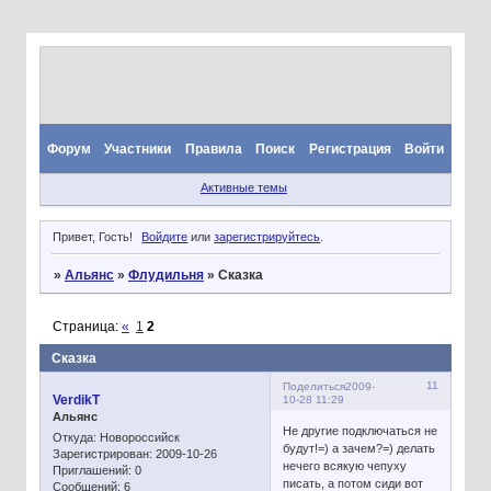
Форум
Участники
Правила
Поиск
Регистрация
Войти
Активные темы
Привет, Гость!
Войдите
или
зарегистрируйтесь
.
»
Альянс
»
Флудильня
»
Сказка
Страница:
«
1
2
Сказка
11
Поделиться
2009-
VerdikT
10-28 11:29
Альянс
Не другие подключаться не
Откуда:
Новороссийск
будут!=) а зачем?=) делать
Зарегистрирован
: 2009-10-26
нечего всякую чепуху
Приглашений:
0
писать, а потом сиди вот
Сообщений:
6