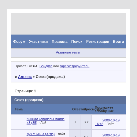
Форум
Участники
Правила
Поиск
Регистрация
Войти
Активные темы
Привет, Гость!
Войдите
или
зарегистрируйтесь
.
»
Альянс
»
Союз (продажа)
Страница:
1
Союз (продажа)
Последнее
Тема
Ответов
Просмотров
сообщение
Кинжал королевы маиле
2009-10-19
0
308
х3 (35)
-Лайт
16:45
-Лайт
Лук тьмы 3 (37лв)
-Лайт
2009-10-19